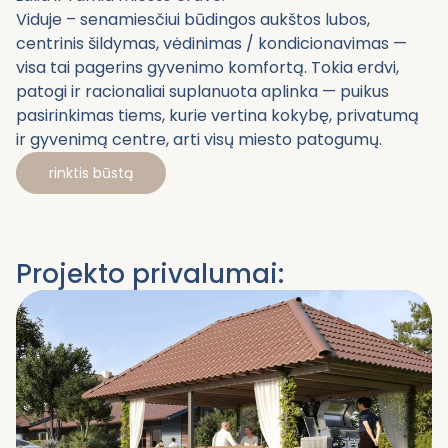
Viduje – senamiesčiui būdingos aukštos lubos,
centrinis šildymas, vėdinimas / kondicionavimas —
visa tai pagerins gyvenimo komfortą. Tokia erdvi,
patogi ir racionaliai suplanuota aplinka — puikus
pasirinkimas tiems, kurie vertina kokybę, privatumą
ir gyvenimą centre, arti visų miesto patogumų.
rinktis būstą
Projekto privalumai: