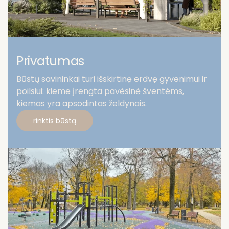
Privatumas
Būstų savininkai turi išskirtinę erdvę gyvenimui ir
poilsiui: kieme įrengta pavėsinė šventėms,
kiemas yra apsodintas želdynais​.
rinktis būstą