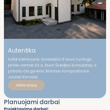
Autentika
Solidi kaiminystė. Donelaičio 8 buvo turtingo
pirklio namas XX a. buvo Švedijos konsulatas, o
pokariu čia gyveno žinomas kompozitorius
Juozas Karosas.
rinktis būstą
Planuojami darbai
Projektavimo darbai: