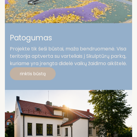
Patogumas
Projekte tik šeši būstai, maža bendruomenė. Visa
teritorija aptverta su varteliais į Skulptūrų parką,
kuriame yra įrengta didelė vaikų žaidimo aikštelė.
rinktis būstą