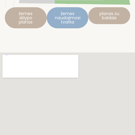
žemės
žemės
planas su
sklypo
naudojimosi
baldais
planas
tvarka