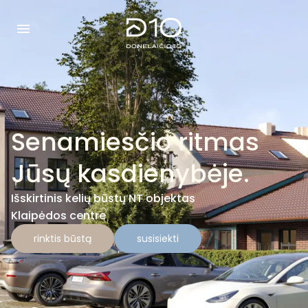
Senamiesčio ritmas
Jūsų kasdienybėje.
Išskirtinis kelių būstų NT objektas
Klaipėdos centre
rinktis būstą
susisiekti