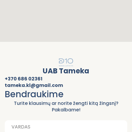
UAB Tameka
+370 686 02361
tameka.kl@gmail.com
Bendraukime
Turite klausimų ar norite žengti kitą žingsnį?
Pakalbame!